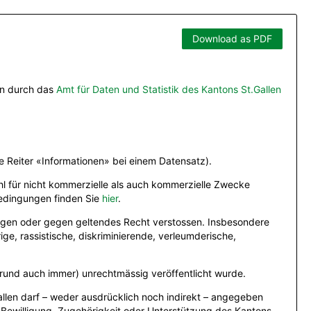
Download as PDF
en durch das
Amt für Daten und Statistik des Kantons St.Gallen
Reiter «Informationen» bei einem Datensatz).
hl für nicht kommerzielle als auch kommerzielle Zwecke
bedingungen finden Sie
hier
.
ungen oder gegen geltendes Recht verstossen. Insbesondere
e, rassistische, diskriminierende, verleumderische,
rund auch immer) unrechtmässig veröffentlicht wurde.
llen darf – weder ausdrücklich noch indirekt – angegeben
 Bewilligung, Zugehörigkeit oder Unterstützung des Kantons