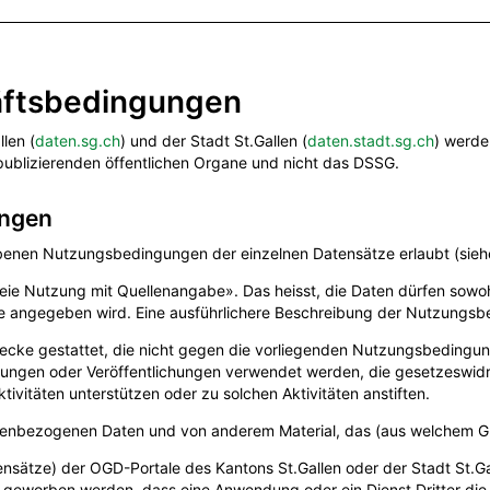
äftsbedingungen
len (
daten.sg.ch
) und der Stadt St.Gallen (
daten.stadt.sg.ch
) werd
publizierenden öffentlichen Organe und nicht das DSSG.
ungen
enen Nutzungsbedingungen der einzelnen Datensätze erlaubt (siehe 
Freie Nutzung mit Quellenangabe». Das heisst, die Daten dürfen sowo
le angegeben wird. Eine ausführlichere Beschreibung der Nutzungs
wecke gestattet, die nicht gegen die vorliegenden Nutzungsbeding
ungen oder Veröffentlichungen verwendet werden, die gesetzeswidrig
ivitäten unterstützen oder zu solchen Aktivitäten anstiften.
sonenbezogenen Daten und von anderem Material, das (aus welchem G
ensätze) der OGD-Portale des Kantons St.Gallen oder der Stadt St.Ga
r geworben werden, dass eine Anwendung oder ein Dienst Dritter die